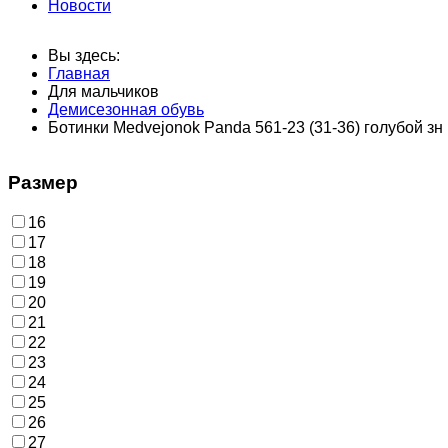
Новости
Вы здесь:
Главная
Для мальчиков
Демисезонная обувь
Ботинки Medvejonok Panda 561-23 (31-36) голубой зн
Размер
16
17
18
19
20
21
22
23
24
25
26
27